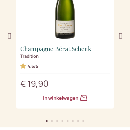
Champagne Bérat Schenk
C
Tradition
Tr
4.6/5
€ 19,90
€
In winkelwagen