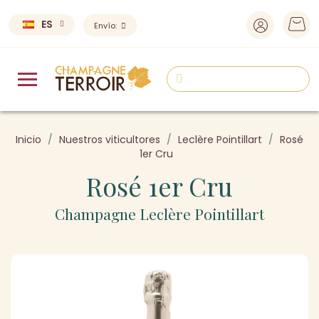
ES
Envío:
Inicio
Nuestros viticultores
Leclère Pointillart
Rosé
1er Cru
Rosé 1er Cru
Champagne Leclère Pointillart