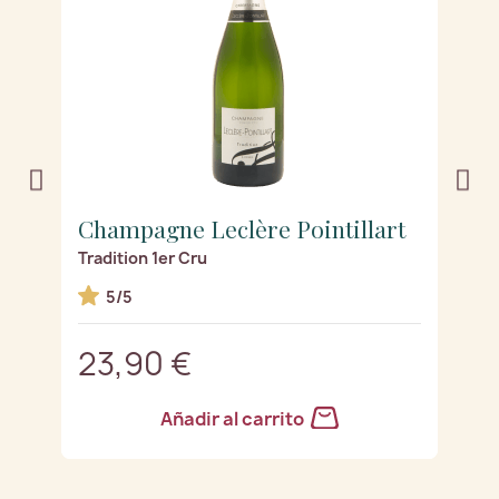
t
Champagne Leclère Pointillart
C
Tradition 1er Cru
Se
5/5
23,90 €
2
Añadir al carrito