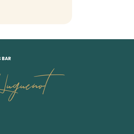
S BAR
uguenot