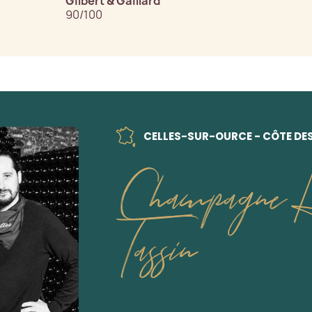
Gilbert & Gaillard
90/100
CELLES-SUR-OURCE - CÔTE DE
Champagne H
Tassin