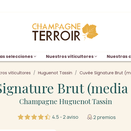
as selecciones
Nuestros viticultores
Nuestras c
ros viticultores
Huguenot Tassin
Cuvée Signature Brut (me
ignature Brut (media 
Champagne Huguenot Tassin
4.5 - 2 aviso
2 premios