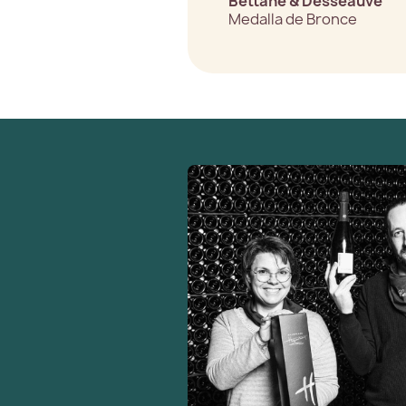
Bettane & Desseauve
Medalla de Bronce