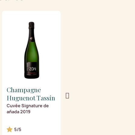
Champagne
Champagne
Huguenot Tassin
Huguenot Tassin
Cuvée Signature de
Les Fioles
añada 2019
5/5
5/5
3 premios