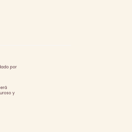
dado por
s
será
guroso y