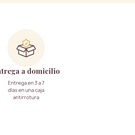
trega a domicilio
Entrega en 3 a 7
días en una caja
antirrotura