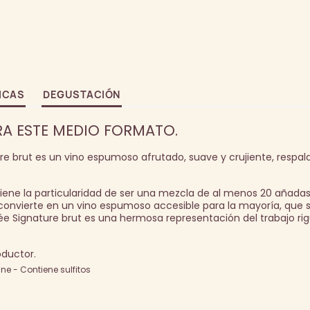
ICAS
DEGUSTACIÓN
RA ESTE MEDIO FORMATO.
e brut es un vino espumoso afrutado, suave y crujiente, respal
tiene la particularidad de ser una mezcla de al menos 20 añada
o convierte en un vino espumoso accesible para la mayoría, que 
vée Signature brut es una hermosa representación del trabajo ri
ductor.
e - Contiene sulfitos