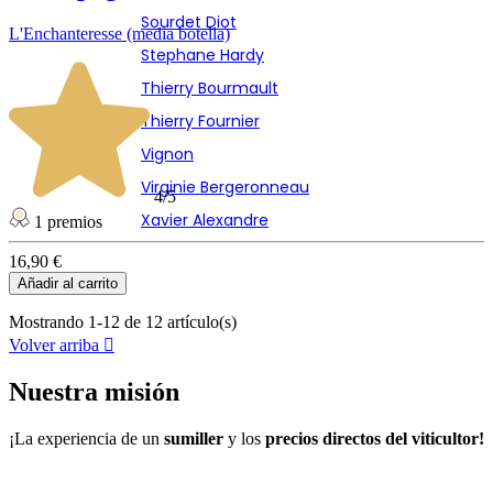
Sourdet Diot
L'Enchanteresse (media botella)
Stephane Hardy
Thierry Bourmault
Thierry Fournier
Vignon
Virginie Bergeronneau
4/5
Xavier Alexandre
1 premios
16,90 €
Añadir al carrito
Mostrando 1-12 de 12 artículo(s)
Volver arriba

Nuestra misión
¡La experiencia de un
sumiller
y los
precios directos del viticultor!