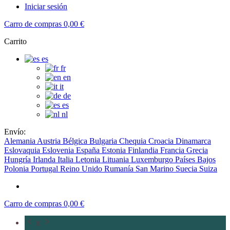
Iniciar sesión
Carro de compras
0,00 €
Carrito
es
fr
en
it
de
es
nl
Envío:
Alemania
Austria
Bélgica
Bulgaria
Chequia
Croacia
Dinamarca
Eslovaquia
Eslovenia
España
Estonia
Finlandia
Francia
Grecia
Hungría
Irlanda
Italia
Letonia
Lituania
Luxemburgo
Países Bajos
Polonia
Portugal
Reino Unido
Rumanía
San Marino
Suecia
Suiza
Carro de compras
0,00 €
X