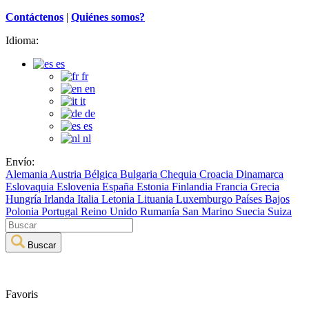
Contáctenos
|
Quiénes somos?
Idioma:
es
fr
en
it
de
es
nl
Envío:
Alemania
Austria
Bélgica
Bulgaria
Chequia
Croacia
Dinamarca
Eslovaquia
Eslovenia
España
Estonia
Finlandia
Francia
Grecia
Hungría
Irlanda
Italia
Letonia
Lituania
Luxemburgo
Países Bajos
Polonia
Portugal
Reino Unido
Rumanía
San Marino
Suecia
Suiza
Buscar
Favoris