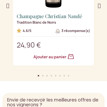
Champagne Christian Naudé
C
Tradition Blanc de Noirs
C
s)
4.6/5
3 récompense(s)
24,90 €
2
Ajouter au panier
Envie de recevoir les meilleures offres de
nos vignerons ?