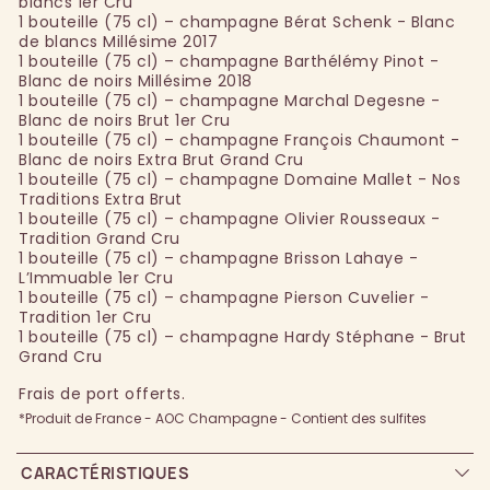
blancs 1er Cru
1 bouteille (75 cl) – champagne Bérat Schenk - Blanc
de blancs Millésime 2017
1 bouteille (75 cl) – champagne Barthélémy Pinot -
Blanc de noirs Millésime 2018
1 bouteille (75 cl) – champagne Marchal Degesne -
Blanc de noirs Brut 1er Cru
1 bouteille (75 cl) – champagne François Chaumont -
Blanc de noirs Extra Brut Grand Cru
1 bouteille (75 cl) – champagne Domaine Mallet - Nos
Traditions Extra Brut
1 bouteille (75 cl) – champagne Olivier Rousseaux -
Tradition Grand Cru
1 bouteille (75 cl) – champagne Brisson Lahaye -
L’Immuable 1er Cru
1 bouteille (75 cl) – champagne Pierson Cuvelier -
Tradition 1er Cru
1 bouteille (75 cl) – champagne Hardy Stéphane - Brut
Grand Cru
Frais de port offerts.
*Produit de France - AOC Champagne - Contient des sulfites
CARACTÉRISTIQUES