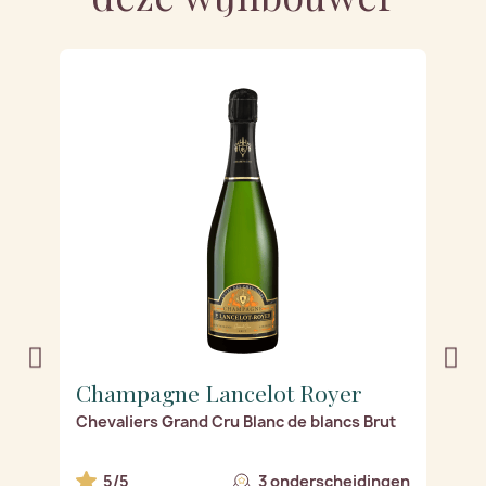
Champagne Lancelot Royer
C
Chevaliers Grand Cru Blanc de blancs Brut
Ch
N
en
5/5
3 onderscheidingen