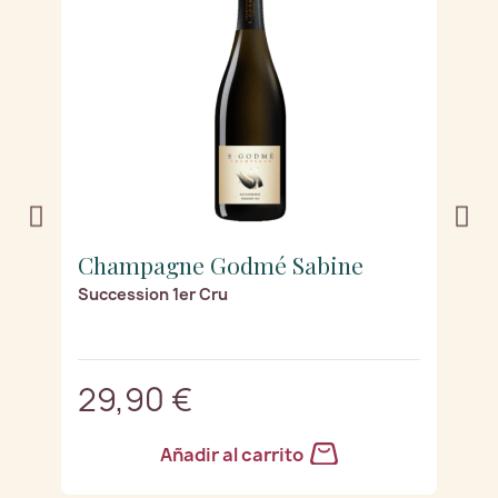
Champagne Godmé Sabine
C
Succession 1er Cru
Bl
os
29,90 €
3
Añadir al carrito