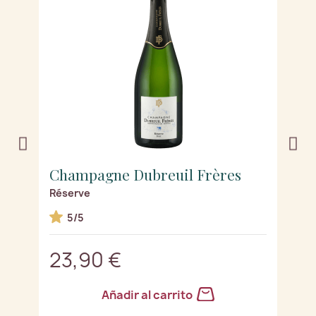
Champagne Dubreuil Frères
C
20
Réserve
R
5/5
23,90 €
2
Añadir al carrito