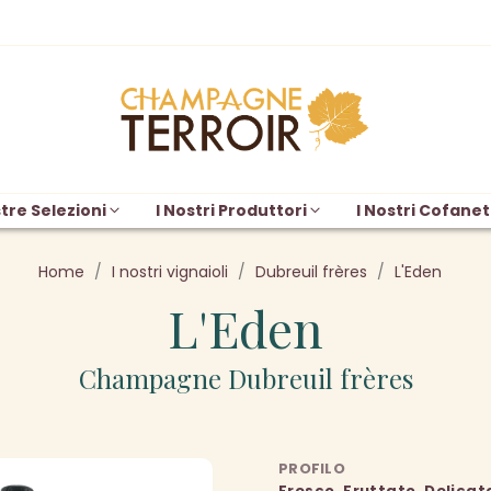
tre Selezioni
I Nostri Produttori
I Nostri Cofanet
Home
I nostri vignaioli
Dubreuil frères
L'Eden
L'Eden
Champagne Dubreuil frères
PROFILO
Fresco, Fruttato, Delicat