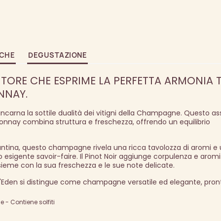
ICHE
DEGUSTAZIONE
ORE CHE ESPRIME LA PERFETTA ARMONIA 
NNAY.
 incarna la sottile dualità dei vitigni della Champagne. Questo 
rdonnay combina struttura e freschezza, offrendo un equilibrio
antina, questo champagne rivela una ricca tavolozza di aromi e 
ro esigente savoir-faire. Il Pinot Noir aggiunge corpulenza e arom
ieme con la sua freschezza e le sue note delicate.
 L'Eden si distingue come champagne versatile ed elegante, pron
- Contiene solfiti