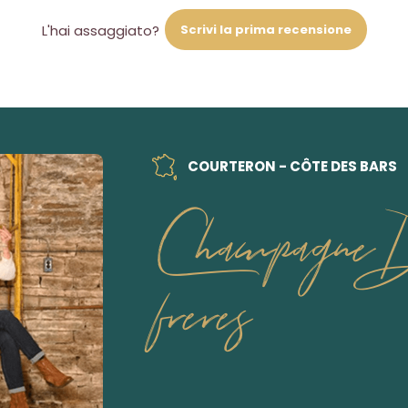
Scrivi la prima recensione
L'hai assaggiato?
COURTERON - CÔTE DES BARS
Champagne D
freres