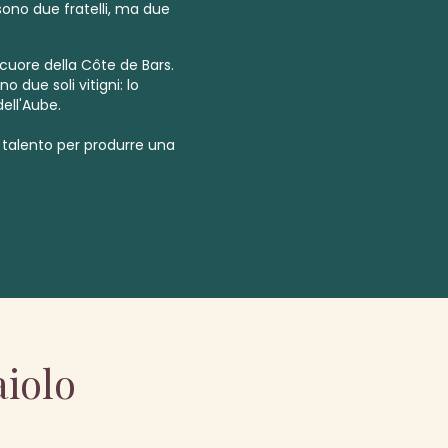
sono due fratelli, ma due
 cuore della Côte de Bars.
o due soli vitigni: lo
dell'Aube.
talento per produrre una
aiolo