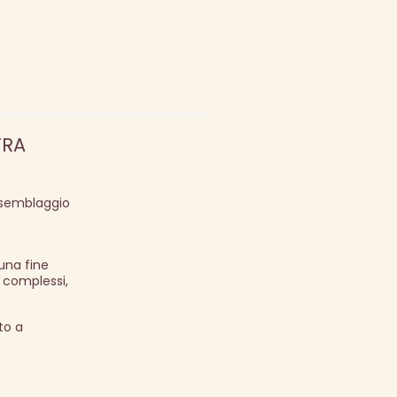
TRA
assemblaggio
una fine
i complessi,
to a