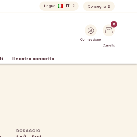
IT
Lingua
Consegna
Connessione
Carrello
ti
Il nostro concetto
DOSAGGIO
o
8 g/L - Brut