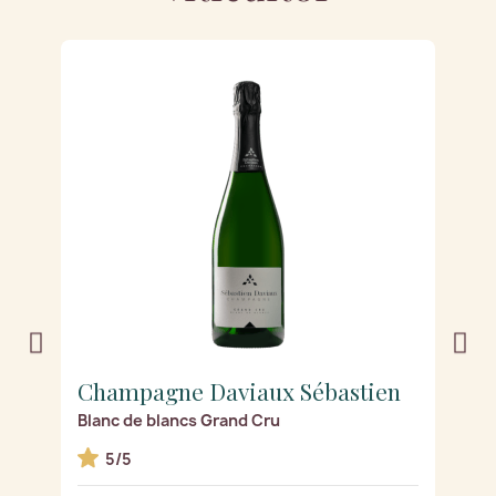
Champagne Daviaux Sébastien
C
Blanc de blancs Grand Cru
R
5/5