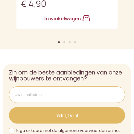
€ 4,90
€
In winkelwagen
Zin om de beste aanbiedingen van onze
wijnbouwers te ontvangen?
Schrijf u in!
Ik ga akkoord met de algemene voorwaarden en het