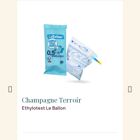
Champagne Terroir
C
Ethylotest Le Ballon
Ca
4