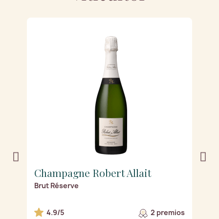
Champagne Robert Allait
C
Brut Réserve
R
os
4.9/5
2 premios