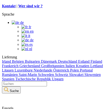
Kontakt
|
Wer sind wir ?
Sprache
de
fr
en
it
de
es
nl
Lieferung
Irland
Belgien
Bulgarien
Dänemark
Deutschland
Estland
Finland
Frankreich
Griechenland
Großbritannien
Italien
Kroatien
Lettland
Litauen
Luxemburg
Niederlande
Österreich
Polen
Portugal
Rumänien
Saint-Marin
Schweden
Schweiz
Slowakei
Slowenien
Spanien
Tschechische Republik
Ungarn
Suche
Favoris