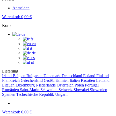
Anmelden
Warenkorb
0,00 €
Korb
de
fr
en
it
de
es
nl
Lieferung
Irland
Belgien
Bulgarien
Dänemark
Deutschland
Estland
Finland
Frankreich
Griechenland
Großbritannien
Italien
Kroatien
Lettland
Litauen
Luxemburg
Niederlande
Österreich
Polen
Portugal
Rumänien
Saint-Marin
Schweden
Schweiz
Slowakei
Slowenien
Spanien
Tschechische Republik
Ungarn
Warenkorb
0,00 €