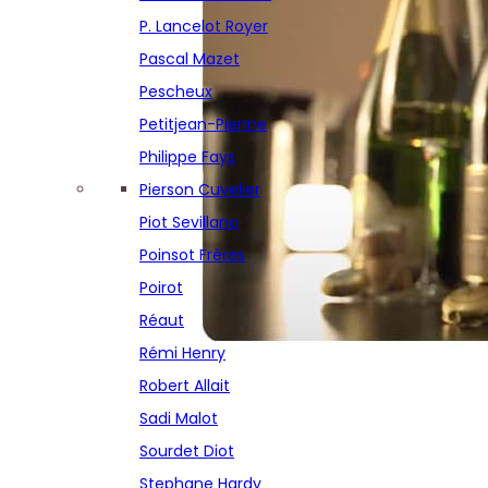
Réaut
P. Lancelot Royer
Rémi Henry
Pascal Mazet
Robert Allait
Pescheux
Sadi Malot
Petitjean-Pienne
Sourdet Diot
Philippe Fays
Stephane Hardy
Pierson Cuvelier
Thierry Bourmault
Piot Sevillano
Thierry Fournier
Poinsot Frères
Vignon
Poirot
Virginie Bergeronneau
Réaut
Xavier Alexandre
Rémi Henry
Robert Allait
Sadi Malot
Sourdet Diot
Stephane Hardy