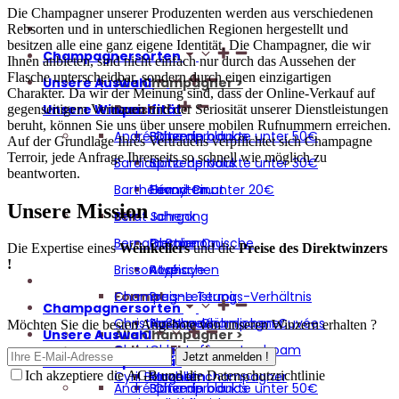
Die Champagner unserer Produzenten werden aus verschiedenen
Rebsorten und in unterschiedlichen Regionen hergestellt und
besitzen alle eine ganz eigene Identität. Die Champagner, die wir
Champagnersorten
Ihnen anbieten, sind nicht einfach nur durch das Aussehen der
Flasche unterscheidbar, sondern durch einen einzigartigen
Unsere Auswahl
Alle Champagner >
Charakter. Da wir der Meinung sind, dass der Online-Verkauf auf
Unsere Winzer
Spezifität
Preis
gegenseitigem Vertrauen und der Seriosität unserer Dienstleistungen
beruht, können Sie uns über unsere mobilen Rufnummern erreichen.
André Chemin
Blanc de blancs
Spitzenprodukte unter 50€
Auf der Grundlage Ihres Vertrauens verpflichtet sich Champagne
Terroir, jede Anfrage Ihrerseits so schnell wie möglich zu
Bardiau
Blanc de Noirs
Spitzenprodukte unter 30€
beantworten.
Barthélémy-Pinot
Grand Cru
Favoriten unter 20€
Unsere Mission
Stil
Berat Schenk
Jahrgang
Bernard Robert
Premier Cru
Gastronomische
Die Expertise eines
Weinkellers
und die
Preise des Direktwinzers
!
Brisson Lahaye
Rosé
Atypischen
Format
Champagne Terroir
Preis-Leistungs-Verhältnis
Champagnersorten
Christian Naudé
Flasche Champagner
Außergewöhnlichen Cuvées
Möchten Sie die besten Angebote von unseren Winzern erhalten ?
Unsere Auswahl
Alle Champagner >
Seltene Flaschen
Christophe Lefèvre
Champagner Jeroboam
Jetzt anmelden !
Unsere Winzer
Spezifität
Preis
Cyril Banchet
Magnum
Parzellenchampagner
Ich akzeptiere die AGB und die Datenschutzrichtlinie
André Chemin
Blanc de blancs
Spitzenprodukte unter 50€