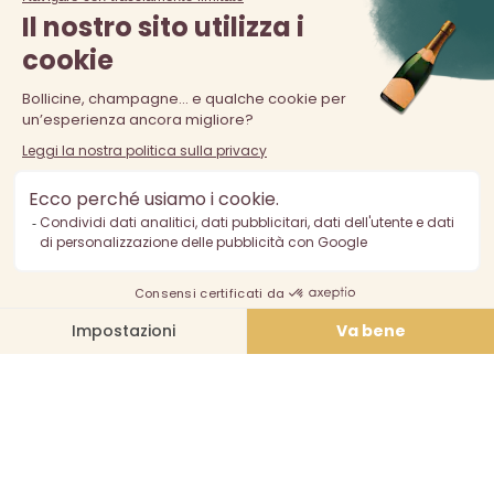
La vendita di alcolici è vietata ai minori di 18 anni. L'abuso di
alcol è pericoloso per la salute, consumare con moderazione.