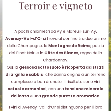
Terroir e vigneto
A pochi chilometri da Aÿ e Mareuil-sur-Aÿ,
Avenay-Val-d’Or
si trova al confine tra due anime
della Champagne: la
Montagne de Reims
, patria
del Pinot Noir, e la
Côte des Blancs
, regno dello
Chardonnay.
Qui, la
gessosa sottosuolo è ricoperta da strati
di argilla e sabbia
, che danno origine a un terreno
complesso e ben drenato. Il risultato sono vini
setosi e armoniosi
, con una
tensione minerale
delicata
e una
grande purezza aromatica
.
I vini di Avenay-Val-d’Or si distinguono per il loro