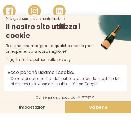
La vendita di alcolici è vietata ai minori di 18 anni. L'abuso di
alcol è pericoloso per la salute, consumare con moderazione.