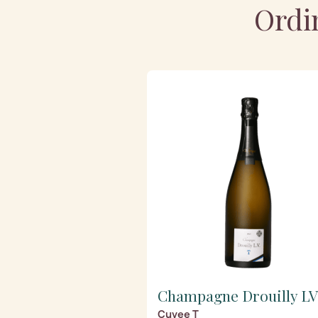
Ordin
Champagne Drouilly LV
Cuvee T