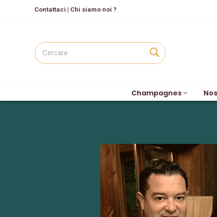
C
ontattaci
|
Chi siamo noi ?
Champagnes
Nos