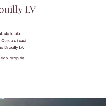
ouilly LV
ubbio la più
’Ource e i suoi
e Drouilly LV.
zioni propizie