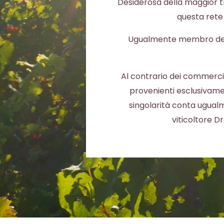
Desiderosa della maggior tra
questa rete i
Ugualmente membro de
Al contrario dei commercian
provenienti esclusivamente
singolarità conta ugualm
viticoltore D