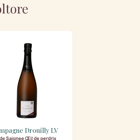
oltore
mpagne Drouilly LV
de Saignee Œil de perdrix