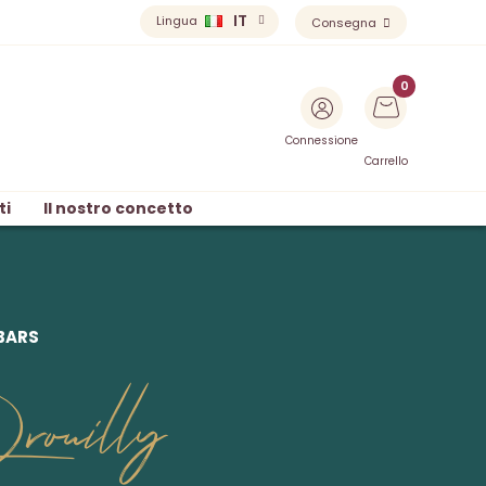
IT
Lingua
Consegna
Connessione
Carrello
ti
Il nostro concetto
BARS
rouilly