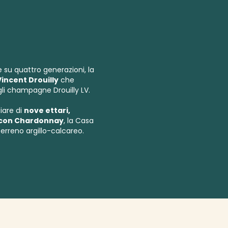
 su quattro generazioni, la
Vincent Drouilly
che
gli champagne Drouilly LV.
iare di
nove ettari,
% con Chardonnay
, la Casa
terreno argillo-calcareo.