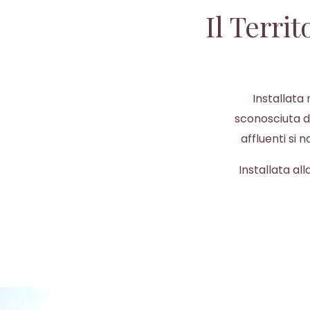
Il Terri
Installata 
sconosciuta de
affluenti si 
Installata al