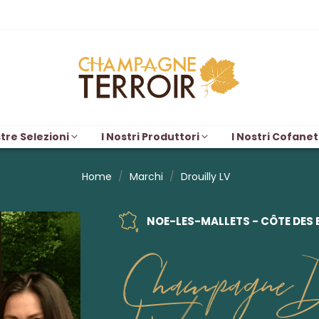
tre Selezioni
I Nostri Produttori
I Nostri Cofanet
Home
Marchi
Drouilly LV
NOE-LES-MALLETS - CÔTE DES 
Champagne D