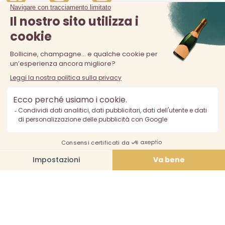
La vendita di alcolici è vietata ai minori di 18 anni. L'abuso di
alcol è pericoloso per la salute, consumare con moderazione.