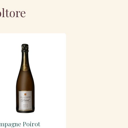
oltore
mpagne Poirot