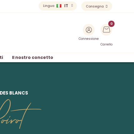
IT
Lingua
Consegna
Connessione
Carrello
ti
Il nostro concetto
 DES BLANCS
irot