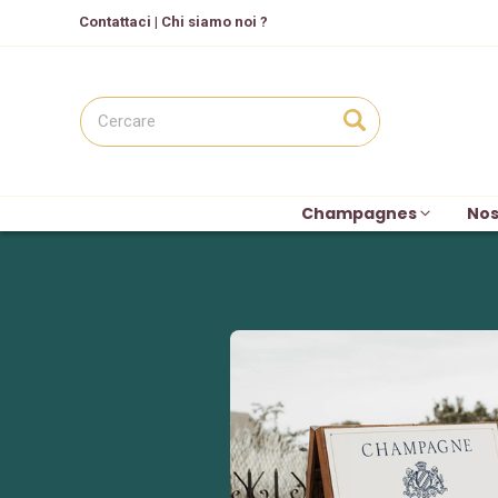
C
ontattaci
|
Chi siamo noi ?
Champagnes
Nos