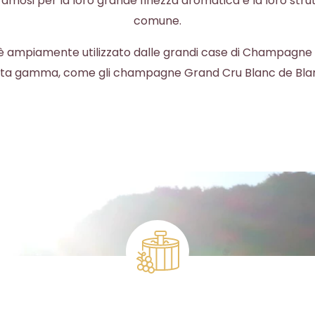
amosi per la loro grande finezza aromatica e la loro strut
comune.
 è ampiamente utilizzato dalle grandi case di Champagne 
alta gamma, come gli champagne Grand Cru Blanc de Blanc