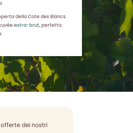
a.
coperta della Cote des Blancs.
 cuvée
extra-brut
, perfetta
e.
 offerte dei nostri