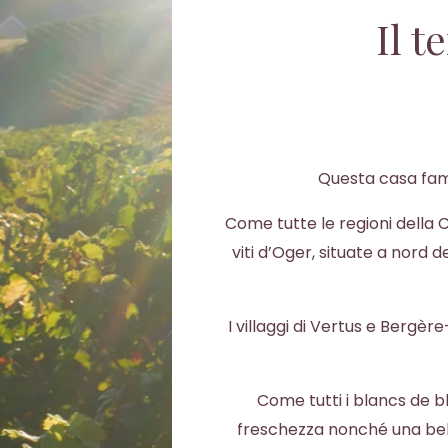
Il t
Questa casa famig
Come tutte le regioni della 
viti d’Oger, situate a nord
I villaggi di Vertus e Bergè
Come tutti i blancs de b
freschezza nonché una bella 