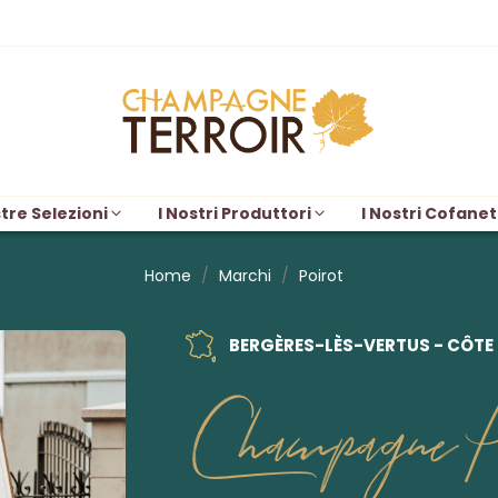
tre Selezioni
I Nostri Produttori
I Nostri Cofanet
Home
Marchi
Poirot
BERGÈRES-LÈS-VERTUS - CÔTE
Champagne Po