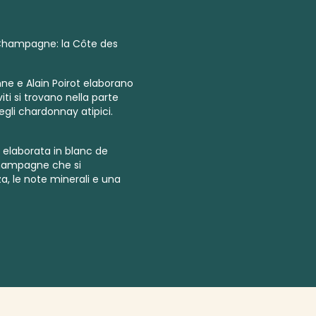
a Champagne: la Côte des
nne e Alain Poirot elaborano
iti si trovano nella parte
degli chardonnay
atipici.
e elaborata in
blanc de
hampagne che si
a, le note minerali e una