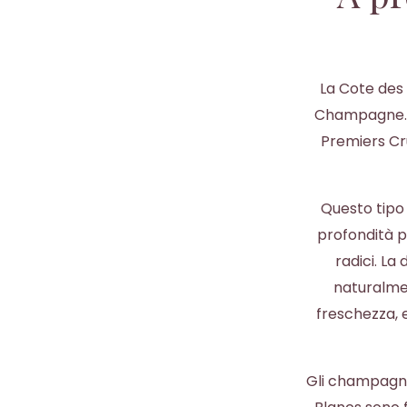
La Cote des 
Champagne. È
Premiers Cru
Questo tipo 
profondità p
radici. La
naturalmen
freschezza, e
Gli champagne