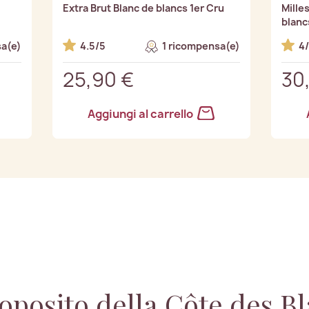
Extra Brut Blanc de blancs 1er Cru
Mille
blanc
a(e)
4.5/5
1 ricompensa(e)
4
25,90 €
30
Aggiungi al carrello
oposito della Côte des B