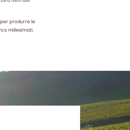
tura fuori dal
per produrre le
s millesimati.