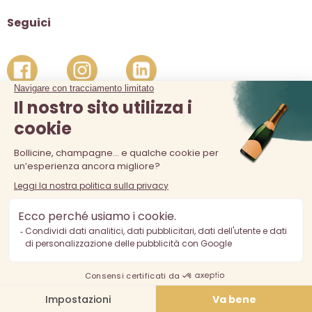
Seguici
La vendita di alcolici è vietata ai minori di 18 anni. L'abuso di
alcol è pericoloso per la salute, consumare con moderazione.