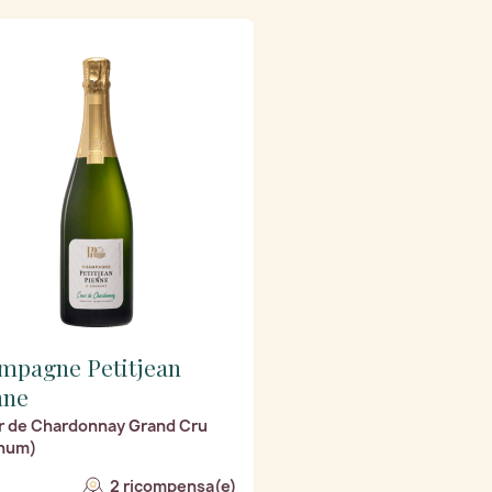
mpagne Petitjean
nne
 de Chardonnay Grand Cru
num)
2 ricompensa(e)