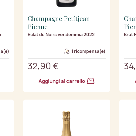
Champagne Petitjean
Cha
Pienne
Pie
u
Eclat de Noirs vendemmia 2022
Brut 
a(e)
1 ricompensa(e)
32,90 €
34
Aggiungi al carrello