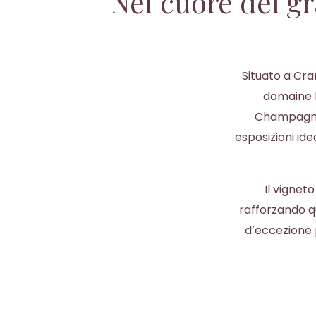
Nel cuore dei gr
Situato a Cra
domaine P
Champagne p
esposizioni id
Il vigneto
rafforzando q
d’eccezione 