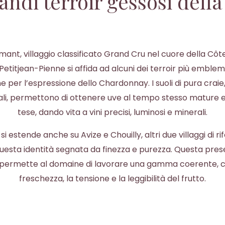
andi terroir gessosi dell
mant, villaggio classificato Grand Cru nel cuore della Côte 
etitjean-Pienne si affida ad alcuni dei terroir più emblema
er l’espressione dello Chardonnay. I suoli di pura craie,
eali, permettono di ottenere uve al tempo stesso mature
tese, dando vita a vini precisi, luminosi e minerali.
 si estende anche su Avize e Chouilly, altri due villaggi di r
uesta identità segnata da finezza e purezza. Questa prese
permette al domaine di lavorare una gamma coerente, c
freschezza, la tensione e la leggibilità del frutto.