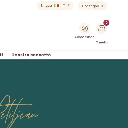
IT
Lingua
Consegna
Connessione
Carrello
ti
Il nostro concetto
titjean