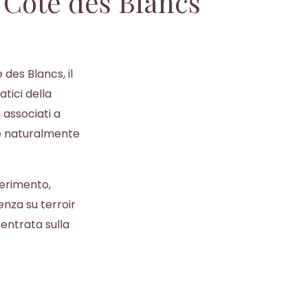
a Côte des Blancs
des Blancs, il
tici della
 associati a
 e naturalmente
iferimento,
nza su terroir
entrata sulla