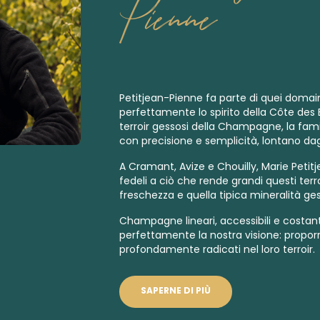
Pienne
Petitjean-Pienne fa parte di quei domai
perfettamente lo spirito della Côte des 
terroir gessosi della Champagne, la fam
con precisione e semplicità, lontano dagli 
A Cramant, Avize e Chouilly, Marie Petit
fedeli a ciò che rende grandi questi terroi
freschezza e quella tipica mineralità ge
Champagne lineari, accessibili e costanti
perfettamente la nostra visione: proporre 
profondamente radicati nel loro terroir.
SAPERNE DI PIÙ