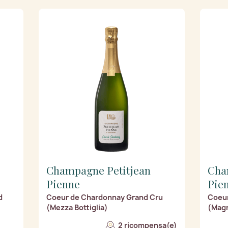
Champagne Petitjean
Cha
Pienne
Pie
d
Coeur de Chardonnay Grand Cru
Coeur
(Mezza Bottiglia)
(Mag
2 ricompensa(e)