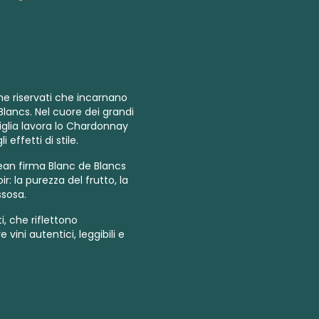
ne riservati che incarnano
Blancs. Nel cuore dei grandi
iglia lavora lo Chardonnay
effetti di stile.
jean firma Blanc de Blancs
r: la purezza del frutto, la
ssosa.
, che riflettono
vini autentici, leggibili e