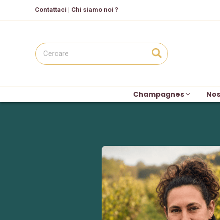
C
ontattaci
|
Chi siamo noi ?
Champagnes
Nos