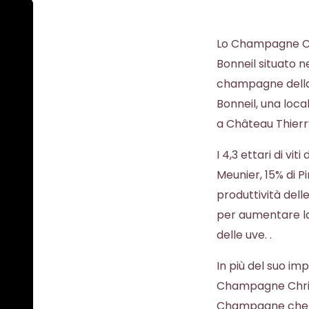
Lo Champagne Chri
Bonneil situato n
champagne della
Bonneil, una loca
a Château Thierr
I 4,3 ettari di vi
Meunier, 15% di P
produttività dell
per aumentare la
delle uve. .
In più del suo imp
Champagne Christ
Champagne che ut