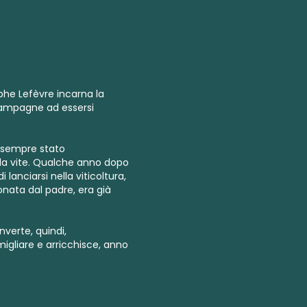
phe Lefèvre incarna la
Champagne ad essersi
 è sempre stato
lla vite. Qualche anno dopo
 lanciarsi nella viticoltura,
nata dal padre, era già
erte, quindi,
igliare e arricchisce, anno