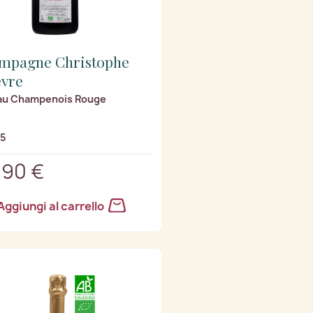
mpagne Christophe
èvre
au Champenois Rouge
/5
,90 €
Aggiungi al carrello