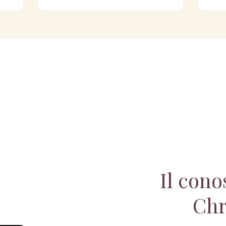
Il con
Chr