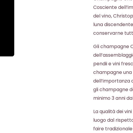
Cosciente dell’im
del vino, Christo
luna discendente 
conservarne tutto 
Gli champagne Ch
dell’assemblaggi
pendii e vini fres
champagne una f
dell’importanza a
gli champagne de
minimo 3 anni da
La qualità dei vi
luogo dal rispetto
faire tradiziona