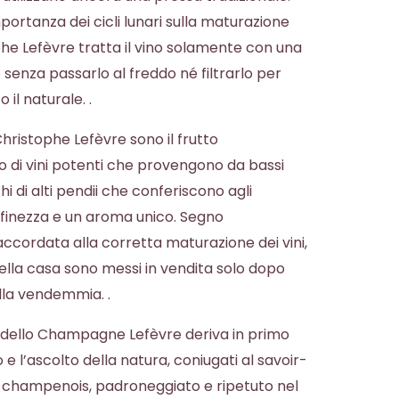
portanza dei cicli lunari sulla maturazione
phe Lefèvre tratta il vino solamente con una
senza passarlo al freddo né filtrarlo per
il naturale. .
ristophe Lefèvre sono il frutto
o di vini potenti che provengono da bassi
chi di alti pendii che conferiscono agli
inezza e un aroma unico. Segno
ccordata alla corretta maturazione dei vini,
lla casa sono messi in vendita solo dopo
lla vendemmia. .
ni dello Champagne Lefèvre deriva in primo
 e l’ascolto della natura, coniugati al savoir-
le champenois, padroneggiato e ripetuto nel