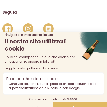
Seguici
La vendita di alcolici è vietata ai minori di 18 anni. L'abuso di
alcol è pericoloso per la salute, consumare con moderazione.