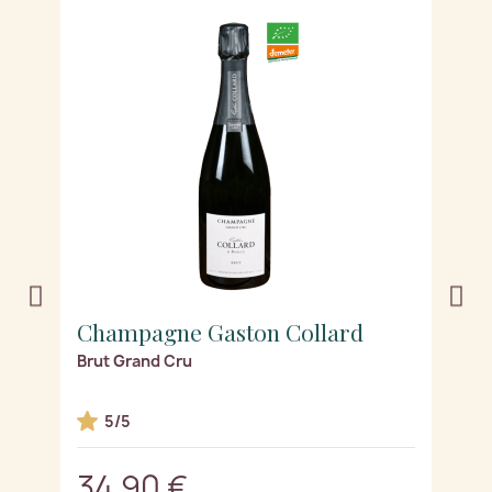
Champagne Gaston Collard
C
Brut Grand Cru
Z
5/5
34,90 €
3