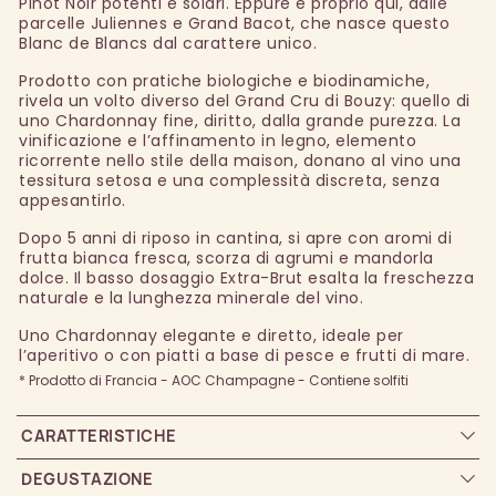
Pinot Noir potenti e solari. Eppure è proprio qui, dalle
parcelle Juliennes e Grand Bacot, che nasce questo
Blanc de Blancs dal carattere unico.
Prodotto con pratiche biologiche e biodinamiche,
rivela un volto diverso del Grand Cru di Bouzy: quello di
uno Chardonnay fine, diritto, dalla grande purezza. La
vinificazione e l’affinamento in legno, elemento
ricorrente nello stile della maison, donano al vino una
tessitura setosa e una complessità discreta, senza
appesantirlo.
Dopo 5 anni di riposo in cantina, si apre con aromi di
frutta bianca fresca, scorza di agrumi e mandorla
dolce. Il basso dosaggio Extra-Brut esalta la freschezza
naturale e la lunghezza minerale del vino.
Uno Chardonnay elegante e diretto, ideale per
l’aperitivo o con piatti a base di pesce e frutti di mare.
* Prodotto di Francia - AOC Champagne - Contiene solfiti
CARATTERISTICHE
DEGUSTAZIONE