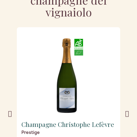
vignaiolo
e
Champagne Christophe Lefèvre
C
c
Prestige
C