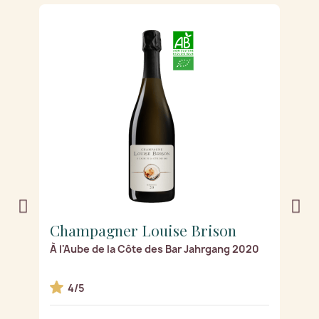
Champagner Louise Brison
C
À l'Aube de la Côte des Bar Jahrgang 2020
Ro
4/5