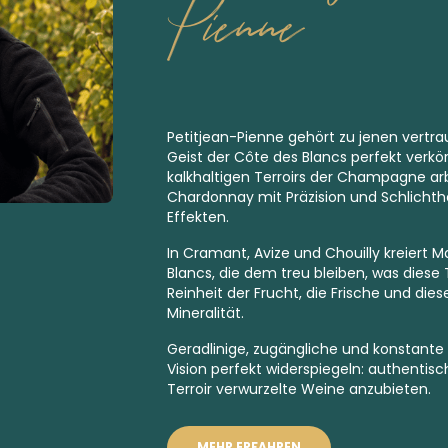
Pienne
Petitjean-Pienne gehört zu jenen vertra
Geist der Côte des Blancs perfekt verkö
kalkhaltigen Terroirs der Champagne arb
Chardonnay mit Präzision und Schlichthei
Effekten.
In Cramant, Avize und Chouilly kreiert M
Blancs, die dem treu bleiben, was diese 
Reinheit der Frucht, die Frische und dies
Mineralität.
Geradlinige, zugängliche und konstant
Vision perfekt widerspiegeln: authentisch
Terroir verwurzelte Weine anzubieten.
MEHR ERFAHREN