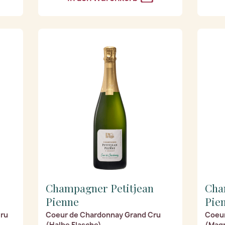
Champagner Petitjean
Cha
Pienne
Pie
Cru
Coeur de Chardonnay Grand Cru
Coeur
(Halbe Flasche)
(Mag