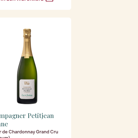
mpagner Petitjean
nne
 de Chardonnay Grand Cru
num)