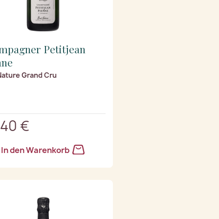
mpagner Petitjean
nne
Nature Grand Cru
,40 €
In den Warenkorb