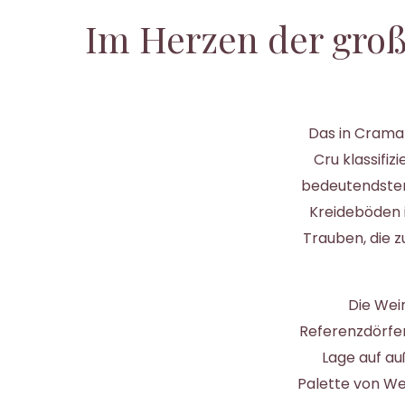
Im Herzen der groß
Das in Craman
Cru klassifiz
bedeutendsten
Kreideböden i
Trauben, die z
Die Wei
Referenzdörfer
Lage auf au
Palette von We