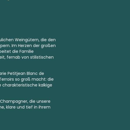
ulichen Weingütern, die den
rpern. Im Herzen der großen
eitet die Familie
t, fernab von stilistischen
arie Petitjean Blanc de
Terroirs so groß macht: die
e charakteristische kalkige
e Champagner, die unsere
e, klare und tief in ihrem