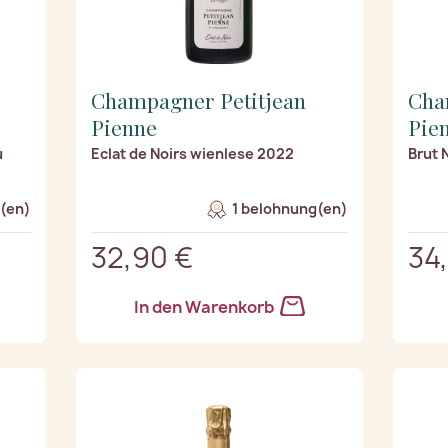
Champagner Petitjean
Cha
Pienne
Pie
u
Eclat de Noirs wienlese 2022
Brut 
(en)
1 belohnung(en)
32,90 €
34
In den Warenkorb