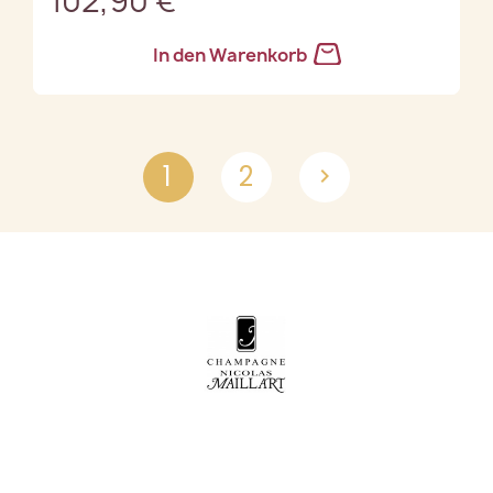
102,90 €
In den Warenkorb
1
2
