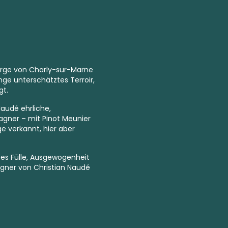
erge von Charly-sur-Marne
ge unterschätztes Terroir,
gt.
audé ehrliche,
gner – mit Pinot Meunier
ge verkannt, hier aber
uvées Fülle, Ausgewogenheit
gner von Christian Naudé