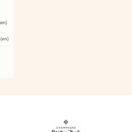
oam)
(en)