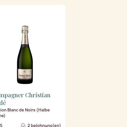
mpagner Christian
dé
tion Blanc de Noirs (Halbe
he)
/5
2 belohnung(en)