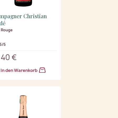
mpagner Christian
dé
 Rouge
5/5
,40 €
In den Warenkorb