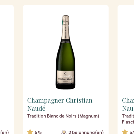
Champagner Christian
Cha
Naudé
Nau
Tradition Blanc de Noirs (Magnum)
Tradi
Flasc
(en)
5/5
2 belohnung(en)
5