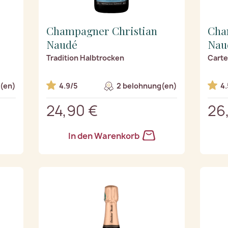
Champagner Christian
Cha
Naudé
Nau
Tradition Halbtrocken
Carte
(en)
4.9/5
2 belohnung(en)
4.
24,90 €
26
In den Warenkorb