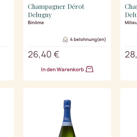
Champagner Dérot
Cha
Delugny
Del
Binôme
Milie
4 belohnung(en)
26,40 €
28
In den Warenkorb