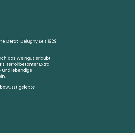
e Dérot-Delugny seit 1929
doch das Weingut erlaubt
is, terroirbetonter
Extra
he und lebendige
ln.
 bewusst gelebte