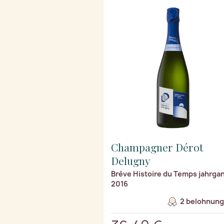
Champagner Dérot
Delugny
Brève Histoire du Temps jahrga
2016
2 belohnung