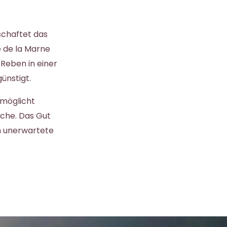
chaftet das
e de la Marne
Reben in einer
ünstigt.
rmöglicht
che. Das Gut
m unerwartete