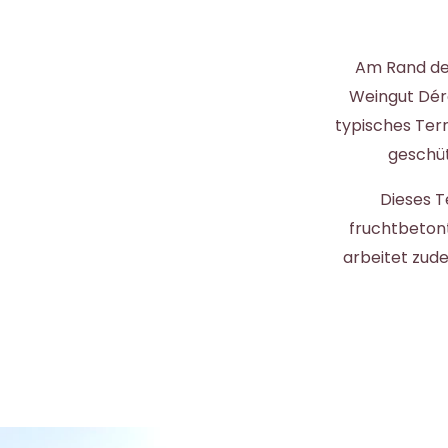
Am Rand de
Weingut Déro
typisches Ter
geschüt
Dieses T
fruchtbeton
arbeitet zud