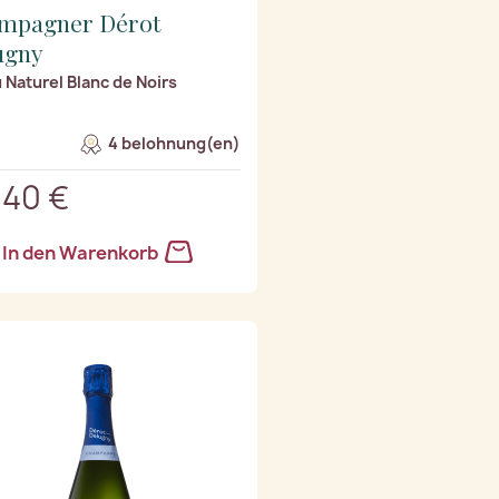
mpagner Dérot
ugny
u Naturel Blanc de Noirs
4 belohnung(en)
,40 €
In den Warenkorb