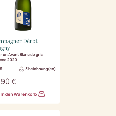
mpagner Dérot
ugny
r en Avant Blanc de gris
lese 2020
/5
3 belohnung(en)
,90 €
In den Warenkorb