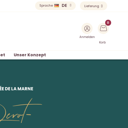
DE
Sprache
Lieferung
Anmelden
Korb
et
Unser Konzept
E DE LA MARNE
erot-