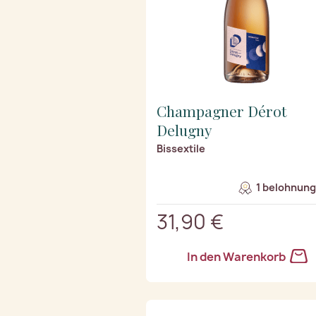
Champagner Dérot
Delugny
Bissextile
1 belohnung
31,90 €
In den Warenkorb