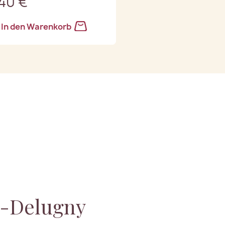
,40 €
In den Warenkorb
t-Delugny