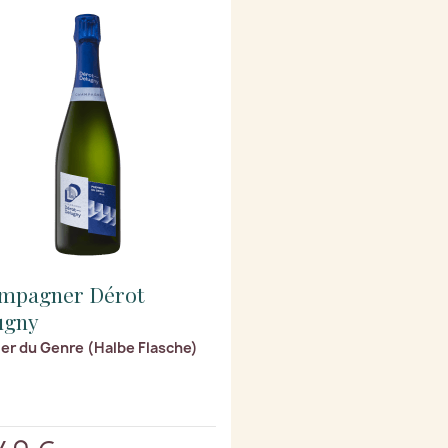
mpagner Dérot
ugny
er du Genre (Halbe Flasche)