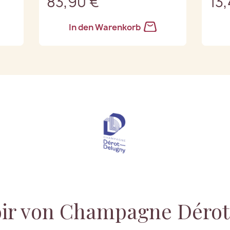
83,90 €
13
In den Warenkorb
oir von Champagne Déro