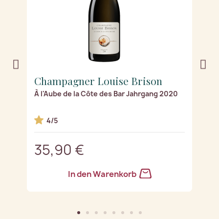
Champagner Louise Brison
C
À l'Aube de la Côte des Bar Jahrgang 2020
Ro
4/5
35,90 €
3
In den Warenkorb