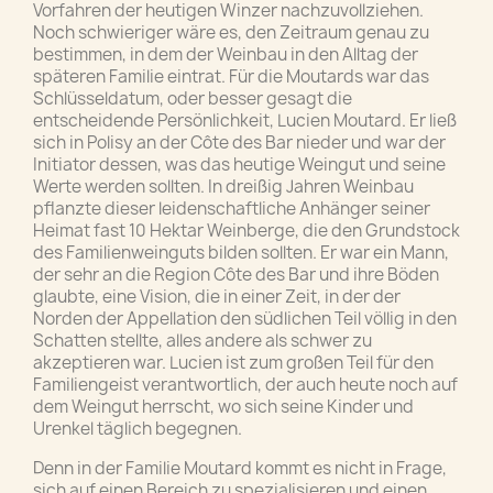
Vorfahren der heutigen Winzer nachzuvollziehen.
Noch schwieriger wäre es, den Zeitraum genau zu
bestimmen, in dem der Weinbau in den Alltag der
späteren Familie eintrat. Für die Moutards war das
Schlüsseldatum, oder besser gesagt die
entscheidende Persönlichkeit, Lucien Moutard. Er ließ
sich in Polisy an der Côte des Bar nieder und war der
Initiator dessen, was das heutige Weingut und seine
Werte werden sollten. In dreißig Jahren Weinbau
pflanzte dieser leidenschaftliche Anhänger seiner
Heimat fast 10 Hektar Weinberge, die den Grundstock
des Familienweinguts bilden sollten. Er war ein Mann,
der sehr an die Region Côte des Bar und ihre Böden
glaubte, eine Vision, die in einer Zeit, in der der
Norden der Appellation den südlichen Teil völlig in den
Schatten stellte, alles andere als schwer zu
akzeptieren war. Lucien ist zum großen Teil für den
Familiengeist verantwortlich, der auch heute noch auf
dem Weingut herrscht, wo sich seine Kinder und
Urenkel täglich begegnen.
Denn in der Familie Moutard kommt es nicht in Frage,
sich auf einen Bereich zu spezialisieren und einen