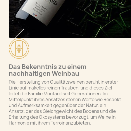
Das Bekenntnis zu einem
nachhaltigen Weinbau
Die Herstellung von Qualitätsweinen beruht in erster
Linie auf makellos reinen Trauben, und dieses Ziel
leitet die Familie Moutard seit Generationen. Im
Mittelpunkt ihres Ansatzes stehen Werte wie Respekt
und Aufmerksamkeit gegenüber der Natur, ein
Ansatz, der das Gleichgewicht des Bodens und die
Erhaltung des Ökosystems bevorzugt, um Weine in
Harmonie mit ihrem Terroir anzubieten.