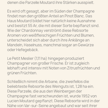
denen die Parzelle Moutard ihre Stärken ausspielt.
Es wird oft gesagt, aber im Süden der Champagne
findet man den größten Anteil an Pinot Blanc. Das
Haus Moutard bildet hier natürlich keine Ausnahme
und besitzt 55 Ar, die mit dieser Sorte bepflanzt sind.
Wie der Chardonnay verströmt diese Rebsorte
Aromen von weißfleischigen Früchten und Blumen,
unterscheidet sich aber durch ihre Anklänge an
Mandeln, Haselnuss, manchmal sogar an Gewürze
oder Hefegebäck.
Le Petit Meslier (1,11 ha) hingegen produziert
Champagner von großer Frische. Er ist zugleich
lebhaft und intensiv mit Noten von Zitrusfrüchten und
grünen Früchten.
Schließlich nimmt die Arbane, die zweifellos die
beliebteste Rebsorte des Weinguts ist, 1,28 ha ein.
Diese Parzelle, die aus den Weinbergen der
Champagne fast verschwunden ist, wurde 1952 von
Lucien Moutard gepflanzt. Diese Rebsorte wird in der
Nähe von Var-sur-Seine angebaut und war seit ihrer