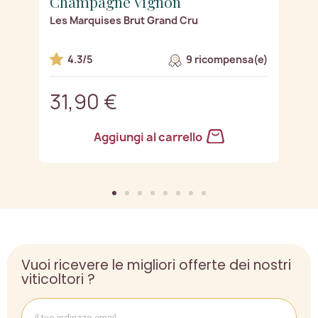
Champagne Vignon
C
Les Marquises Brut Grand Cru
Le
e)
4.3/5
9 ricompensa(e)
31,90 €
3
Aggiungi al carrello
Vuoi ricevere le migliori offerte dei nostri
viticoltori ?