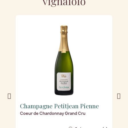
vignaiolo
Champagne Petitjean Pienne
C
m)
Coeur de Chardonnay Grand Cru
E