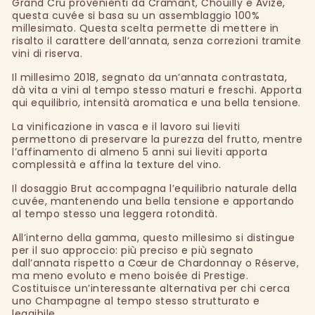
Grand Cru provenienti da Cramant, Chouilly e Avize,
questa cuvée si basa su un assemblaggio 100%
millesimato. Questa scelta permette di mettere in
risalto il carattere dell’annata, senza correzioni tramite
vini di riserva.
Il millesimo 2018, segnato da un’annata contrastata,
dà vita a vini al tempo stesso maturi e freschi. Apporta
qui equilibrio, intensità aromatica e una bella tensione.
La vinificazione in vasca e il lavoro sui lieviti
permettono di preservare la purezza del frutto, mentre
l’affinamento di almeno 5 anni sui lieviti apporta
complessità e affina la texture del vino.
Il dosaggio Brut accompagna l’equilibrio naturale della
cuvée, mantenendo una bella tensione e apportando
al tempo stesso una leggera rotondità.
All’interno della gamma, questo millesimo si distingue
per il suo approccio: più preciso e più segnato
dall’annata rispetto a Cœur de Chardonnay o Réserve,
ma meno evoluto e meno boisée di Prestige.
Costituisce un’interessante alternativa per chi cerca
uno Champagne al tempo stesso strutturato e
leggibile.