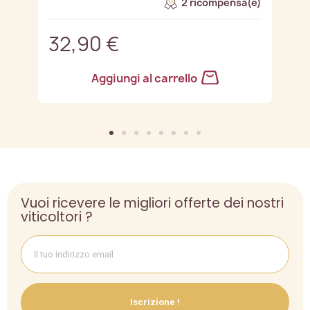
e)
2 ricompensa(e)
32,90 €
3
Aggiungi al carrello
Vuoi ricevere le migliori offerte dei nostri
viticoltori ?
Iscrizione !