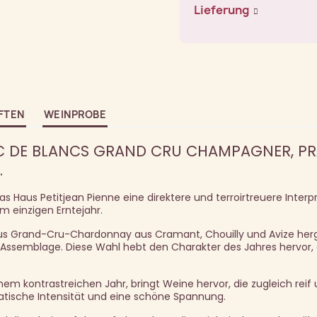
Lieferung
FTEN
WEINPROBE
 DE BLANCS GRAND CRU CHAMPAGNER, PR
.
s Haus Petitjean Pienne eine direktere und terroirtreuere Interp
em einzigen Erntejahr.
aus Grand-Cru-Chardonnay aus Cramant, Chouilly und Avize herg
s-Assemblage. Diese Wahl hebt den Charakter des Jahres hervor,
em kontrastreichen Jahr, bringt Weine hervor, die zugleich reif 
omatische Intensität und eine schöne Spannung.