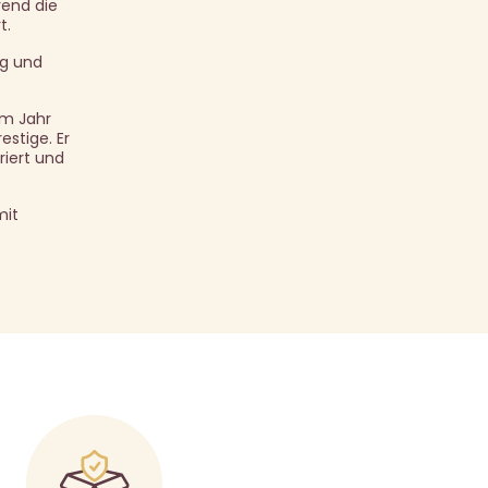
rend die
t.
ng und
om Jahr
stige. Er
riert und
mit