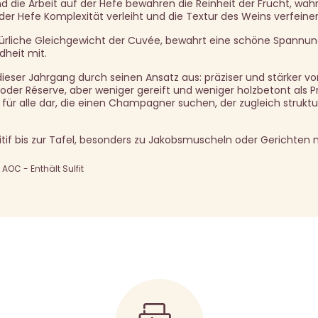
und die Arbeit auf der Hefe bewahren die Reinheit der Frucht, wäh
er Hefe Komplexität verleiht und die Textur des Weins verfeiner
türliche Gleichgewicht der Cuvée, bewahrt eine schöne Spannu
dheit mit.
dieser Jahrgang durch seinen Ansatz aus: präziser und stärker v
er Réserve, aber weniger gereift und weniger holzbetont als Pre
e für alle dar, die einen Champagner suchen, der zugleich struktu
if bis zur Tafel, besonders zu Jakobsmuscheln oder Gerichten 
OC - Enthält Sulfit