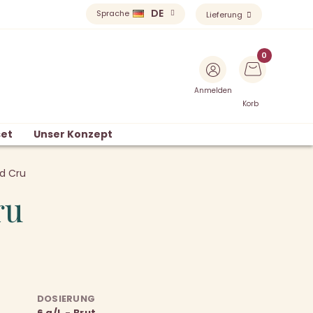
DE
Sprache
Lieferung
Anmelden
Korb
et
Unser Konzept
d Cru
ru
DOSIERUNG
6 g/L - Brut