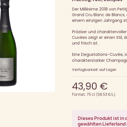
Der Millésime 2018 von Petit
Grand Cru Blanc de Blancs, 
einem einzigen Jahrgang 
Präziser und charaktervolle
Cuvées zeigt er einen Stil, 
und frisch ist.
Eine Degustations-Cuvée, id
charakterstarker Champagn
Verfügbarkeit: auf Lager
43,90 €
Format: 75 cl (58.53 €/L)
Dieses Produkt ist in
gewählten Lieferland 