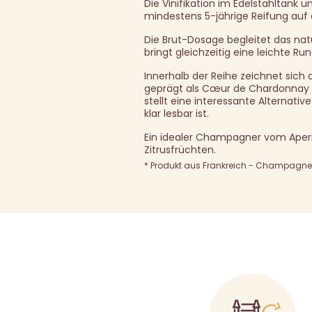
Die Vinifikation im Edelstahltank 
mindestens 5-jährige Reifung auf d
Die Brut-Dosage begleitet das na
bringt gleichzeitig eine leichte Run
Innerhalb der Reihe zeichnet sich 
geprägt als Cœur de Chardonnay od
stellt eine interessante Alternativ
klar lesbar ist.
Ein idealer Champagner vom Aperit
Zitrusfrüchten.
* Produkt aus Frankreich - Champagne A