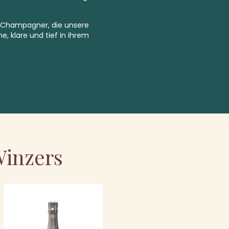
e Champagner, die unsere
e, klare und tief in ihrem
Winzers