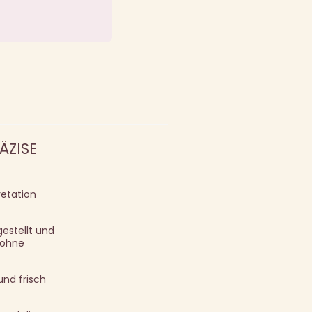
ÄZISE
retation
estellt und
 ohne
und frisch