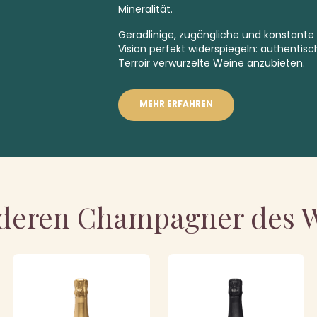
Mineralität.
Geradlinige, zugängliche und konstant
Vision perfekt widerspiegeln: authentisch
Terroir verwurzelte Weine anzubieten.
MEHR ERFAHREN
deren Champagner des 