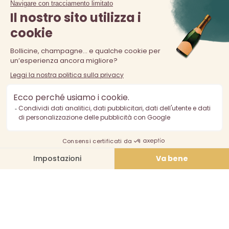
La vendita di alcolici è vietata ai minori di 18 anni. L'abuso di
alcol è pericoloso per la salute, consumare con moderazione.