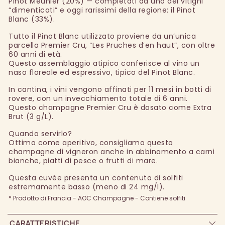
Pinot Meunier (20%) — completati da uno dei vitigni
“dimenticati” e oggi rarissimi della regione: il Pinot
Blanc (33%).
Tutto il Pinot Blanc utilizzato proviene da un’unica
parcella Premier Cru, “Les Pruches d’en haut”, con oltre
60 anni di età.
Questo assemblaggio atipico conferisce al vino un
naso floreale ed espressivo, tipico del Pinot Blanc.
In cantina, i vini vengono affinati per 11 mesi in botti di
rovere, con un invecchiamento totale di 6 anni.
Questo champagne Premier Cru è dosato come Extra
Brut (3 g/L).
Quando servirlo?
Ottimo come aperitivo, consigliamo questo
champagne di vigneron anche in abbinamento a carni
bianche, piatti di pesce o frutti di mare.
Questa cuvée presenta un contenuto di solfiti
estremamente basso (meno di 24 mg/l).
* Prodotto di Francia - AOC Champagne - Contiene solfiti
CARATTERISTICHE