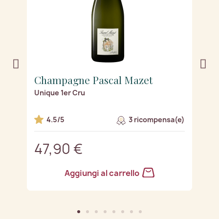
Champagne Pascal Mazet
C
Unique 1er Cru
Na
e)
4.5/5
3 ricompensa(e)
47,90 €
4
Aggiungi al carrello