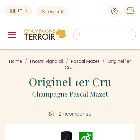
IT
Consegna
Home
I nostri vignaioli
Pascal Mazet
Originel 1er
Cru
Originel 1er Cru
Champagne Pascal Mazet
2 ricompense