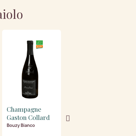
aiolo
Champagne
Champagne
Gaston Collard
Gaston Collard
Bouzy Bianco
Brut Rose Grand Cru