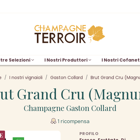
tre Selezioni
I Nostri Produttori
I Nostri Cofanet
e
I nostri vignaioli
Gaston Collard
Brut Grand Cru (Mag
ut Grand Cru (Magn
Champagne Gaston Collard
1 ricompensa
PROFILO
E
Fresco, Fruttato, Di