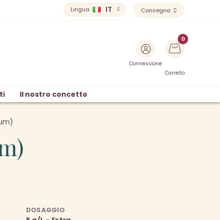
IT
Lingua
Consegna
Connessione
Carrello
ti
Il nostro concetto
num)
um)
DOSAGGIO
5 g/L - Extra