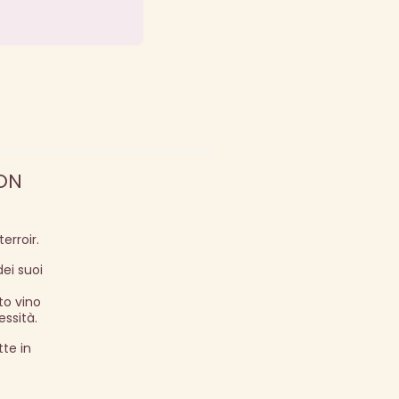
CON
erroir.
ei suoi
to vino
essità.
te in