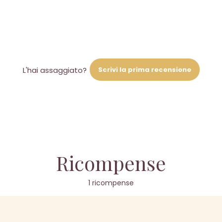
Scrivi la prima recensione
L'hai assaggiato?
Ricompense
1 ricompense