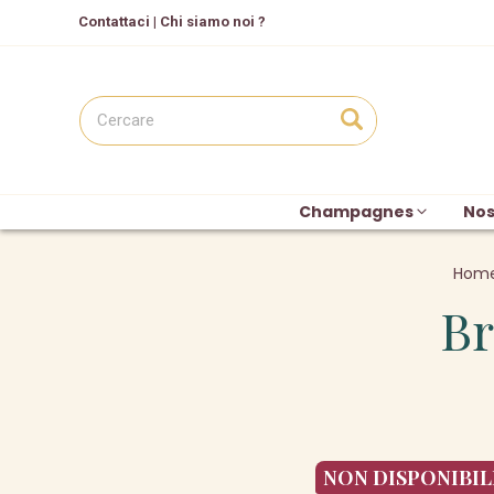
C
ontattaci
|
Chi siamo noi ?
Champagnes
Nos
Hom
Br
NON DISPONIBIL