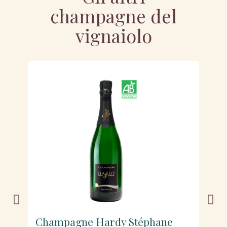
champagne del
vignaiolo
Champagne Hardy Stéphane
C