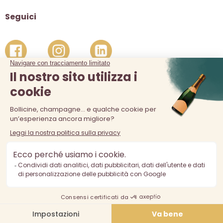
Seguici
La vendita di alcolici è vietata ai minori di 18 anni. L'abuso di
alcol è pericoloso per la salute, consumare con moderazione.