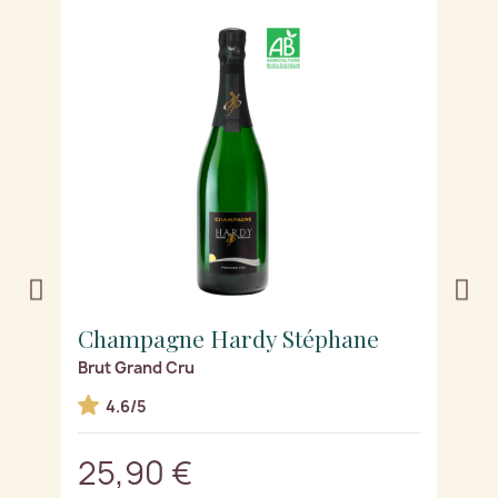
Champagne Hardy Stéphane
C
Brut Grand Cru
Mi
4.6/5
25,90 €
3