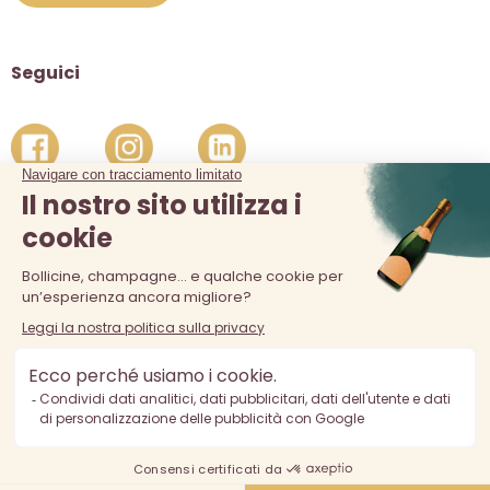
Seguici
La vendita di alcolici è vietata ai minori di 18 anni. L'abuso di
alcol è pericoloso per la salute, consumare con moderazione.