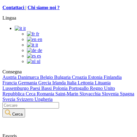
C
ontattaci
|
Chi siamo noi ?
Lingua
it
fr
en
it
de
es
nl
Consegna
Austria
Danimarca
Belgio
Bulgaria
Croazia
Estonia
Finlandia
Francia
Germania
Grecia
Irlanda
Italia
Lettonia
Lituania
Lussemburgo
Paesi Bassi
Polonia
Portogallo
Regno Unito
Repubblica Ceca
Romania
Saint-Marin
Slovacchia
Slovenia
Spagna
Svezia
Svizzero
Ungheria
Cerca
Favoris