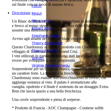
sul finale con un tocco di ananas fresco.
Poirot
Descrizione
Réaut
Rémi Henry
Un Blanc de Blancs Grand Cru invecchiato in botti, opulento
e fresco al tempo stesso, dove la finezza dello Chardonnay
Robert Allait
assume una dimensione inaspettata.
Stephane Hardy
Avviso agli amanti dei blanc de blanc eccezionali!
Thierry Bourmault
Questo Chardonnay al 100% è prodotto con Chardonnay del
Thierry Fournier
villaggio di Tours-sur-Marne (Grand Cru).
I vini utilizzati in questa cuvée sono stati invecchiati in botti di
Vignon
rovere per sviluppare la loro complessità.
Virginie Bergeronneau
Sorprendente per un Blanc de blancs, questo champagne ha
un carattere forte. La finezza e la freschezza naturale dello
Chardonnay sono esaltate dall'invecchiamento in rovere, che
aggiunge sostanza al vino. Il palato è aromatizzato alla
vaniglia, opulento e il finale è sostenuto da un dosaggio Extra-
Brut che lascia spazio a una bella freschezza.
Una cuvée sorprendente e piena di sorprese.
* Prodotto di Francia - AOC Champagne - Contiene solfiti