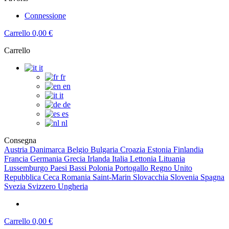
Connessione
Carrello
0,00 €
Carrello
it
fr
en
it
de
es
nl
Consegna
Austria
Danimarca
Belgio
Bulgaria
Croazia
Estonia
Finlandia
Francia
Germania
Grecia
Irlanda
Italia
Lettonia
Lituania
Lussemburgo
Paesi Bassi
Polonia
Portogallo
Regno Unito
Repubblica Ceca
Romania
Saint-Marin
Slovacchia
Slovenia
Spagna
Svezia
Svizzero
Ungheria
Carrello
0,00 €