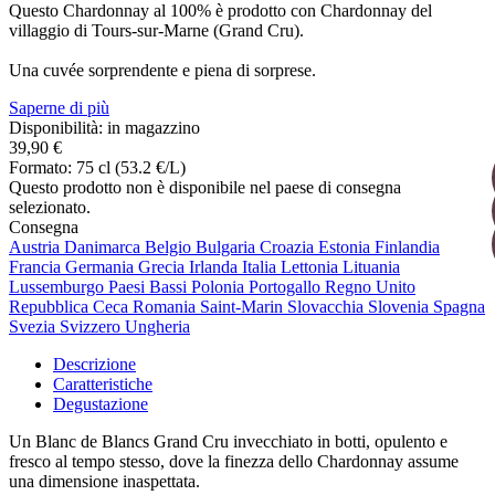
Questo Chardonnay al 100% è prodotto con Chardonnay del
villaggio di Tours-sur-Marne (Grand Cru).
Una cuvée sorprendente e piena di sorprese.
Saperne di più
Disponibilità: in magazzino
39,90 €
Formato: 75 cl (53.2 €/L)
Questo prodotto non è disponibile nel paese di consegna
selezionato.
Consegna
Austria
Danimarca
Belgio
Bulgaria
Croazia
Estonia
Finlandia
Francia
Germania
Grecia
Irlanda
Italia
Lettonia
Lituania
Lussemburgo
Paesi Bassi
Polonia
Portogallo
Regno Unito
Repubblica Ceca
Romania
Saint-Marin
Slovacchia
Slovenia
Spagna
Svezia
Svizzero
Ungheria
Descrizione
Caratteristiche
Degustazione
Un Blanc de Blancs Grand Cru invecchiato in botti, opulento e
fresco al tempo stesso, dove la finezza dello Chardonnay assume
una dimensione inaspettata.