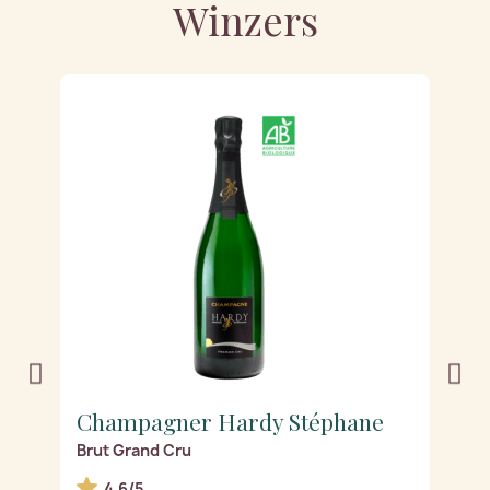
Winzers
Champagner Hardy Stéphane
C
Brut Grand Cru
J
4.6/5