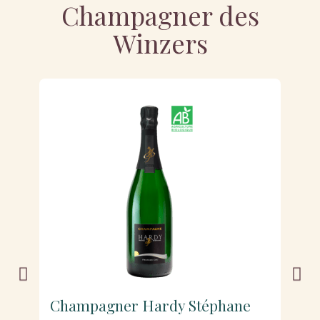
Champagner des
Winzers
Champagner Hardy Stéphane
C