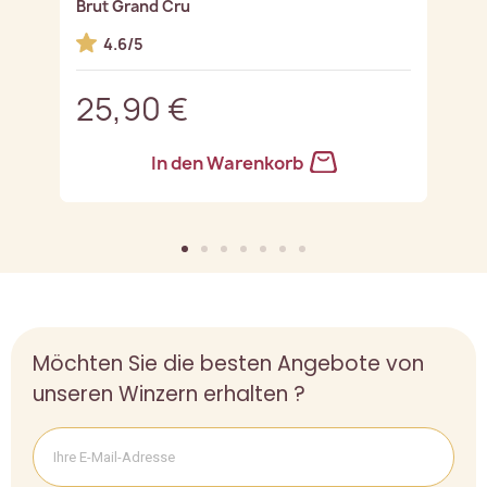
Brut Grand Cru
J
4.6/5
25,90 €
3
In den Warenkorb
Möchten Sie die besten Angebote von
unseren Winzern erhalten ?