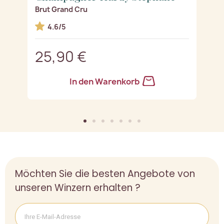
Brut Grand Cru
J
4.6/5
25,90 €
3
In den Warenkorb
Möchten Sie die besten Angebote von
unseren Winzern erhalten ?