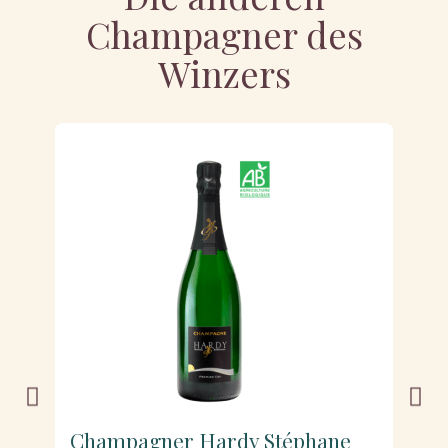
Champagner des
Winzers
Champagner Hardy Stéphane
C