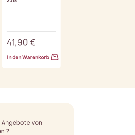
2018
4/5
1 belohnung(en)
41,90 €
52,90 €
In den Warenkorb
In den Warenkorb
n Angebote von
en ?