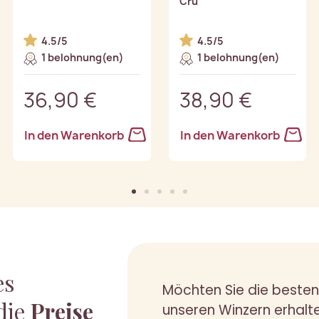
Cru
4.5/5
4.5/5
1 belohnung(en)
1 belohnung(en)
36,90 €
38,90 €
In den Warenkorb
In den Warenkorb
es
Möchten Sie die beste
die
Preise
unseren Winzern erhalt