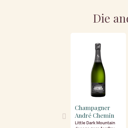
Die an
Champagner
André Chemin
Little Dark Mountain