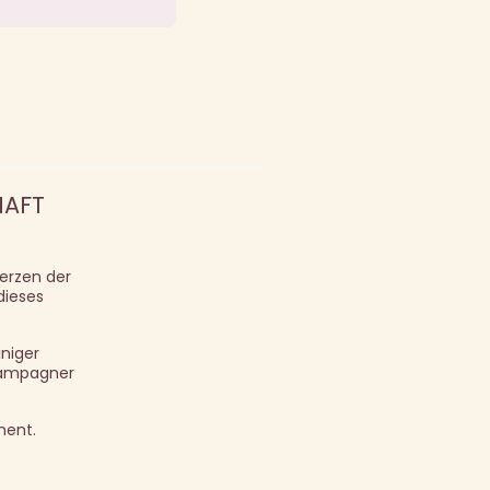
HAFT
erzen der
dieses
iniger
Champagner
ment.