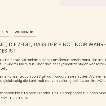
FTEN
WEINPROBE
FT, DIE ZEIGT, DASS DER PINOT NOIR WAHR
ES IST.
eine echte Visitenkarte eines Familienunternehmens, das im H
 Er wird zu 100 % aus Pinot Noir, der symbolträchtigen Rebsorte 
ellt.
eine Konzentration von 3 g/l auf, wodurch sie mit den Aromen e
d gleichzeitig die Sanftheit der von vielen geschätzten Brut-
ge machen ihn zu einem Premier-Cru-Champagner für jeden Mo
OC - Enthält Sulfit