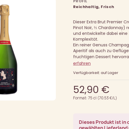
PROFIL
Reichhaltig, Frisch
Dieser Extra Brut Premier 
Pinot Noir, ⅓ Chardonnay) re
und entwickelte dabei ein
Komplexität.
Ein reiner Genuss Champagn
Aperitif als auch zu Geflüg
fruchtigen Dessert hervorr
erfahren
Verfügbarkeit: auf Lager
52,90 €
Format: 75 cl (70.53 €/L)
Dieses Produkt ist in
gewählten Lieferland 