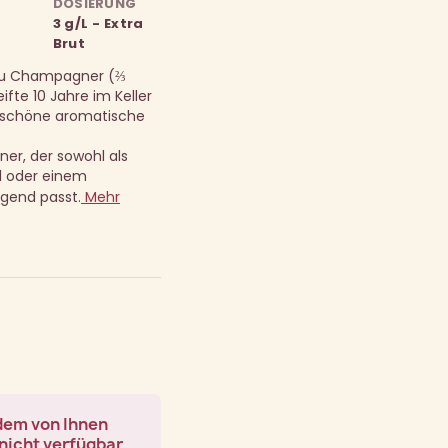
DOSIERUNG
3 g/L - Extra
Brut
Cru Champagner (⅔
ifte 10 Jahre im Keller
e schöne aromatische
er, der sowohl als
el oder einem
agend passt.
Mehr
 dem von Ihnen
nicht verfügbar.