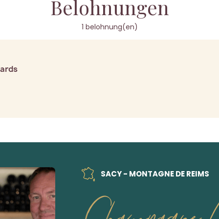
Belohnungen
1 belohnung(en)
wards
SACY - MONTAGNE DE REIMS
Champagne A