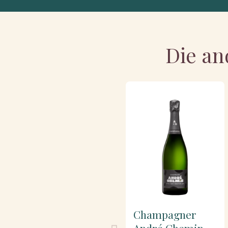
Die an
Champagner
André Chemin