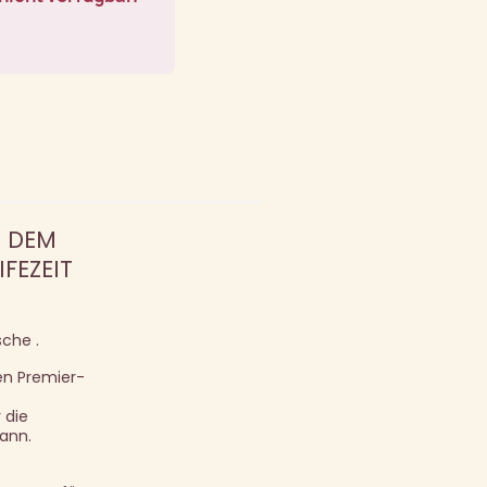
N DEM
FEZEIT
che .
en Premier-
 die
ann.