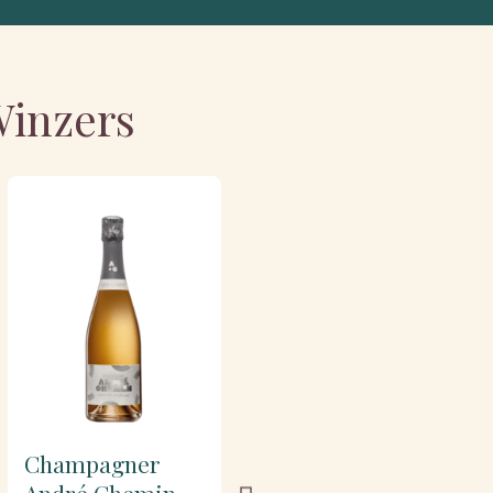
Winzers
Champagner
Champagner
André Chemin
André Chemin