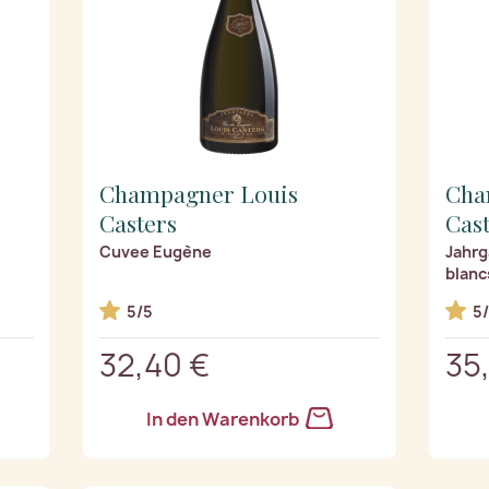
Champagner Louis
Cha
Casters
Cas
Cuvee Eugène
Jahrg
blanc
5/5
5
32,40 €
35
In den Warenkorb