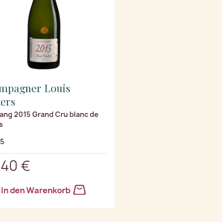
mpagner Louis
ters
ang 2015 Grand Cru blanc de
s
/5
,40 €
In den Warenkorb