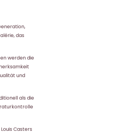
Generation,
lérie, das
sen werden die
fmerksamkeit
ualität und
tionell als die
raturkontrolle
Louis Casters