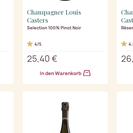
Champagner Louis
Cha
Casters
Cas
Selection 100% Pinot Noir
Réser
4/5
4.
25,40 €
26
In den Warenkorb