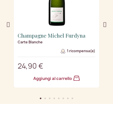
Champagne Michel Furdyna
C
Carte Blanche
B
e)
1 ricompensa(e)
24,90 €
2
Aggiungi al carrello