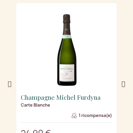
Champagne Michel Furdyna
C
Carte Blanche
B
e)
1 ricompensa(e)