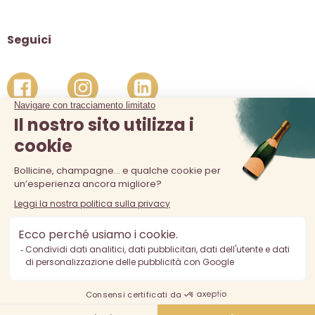
Seguici
La vendita di alcolici è vietata ai minori di 18 anni. L'abuso di
alcol è pericoloso per la salute, consumare con moderazione.