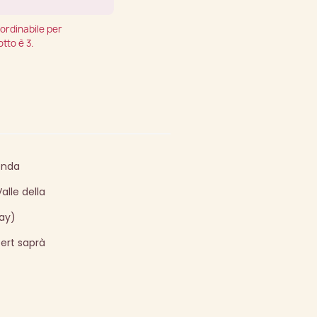
ordinabile per
tto è 3.
enda
lle della
ay)
ert saprà