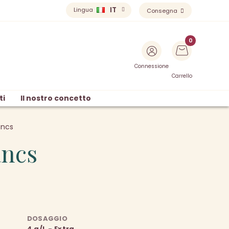
IT
Lingua
Consegna
Connessione
Carrello
ti
Il nostro concetto
ancs
ancs
DOSAGGIO
4 g/L - Extra