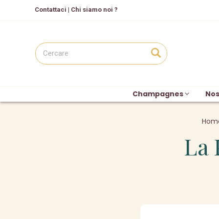
C
ontattaci
|
Chi siamo noi ?
Champagnes
Nos
Hom
La 