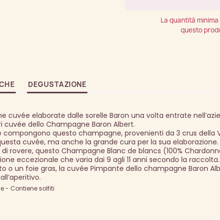
La quantità minima 
questo prodo
ICHE
DEGUSTAZIONE
e cuvée elaborate dalle sorelle Baron una volta entrate nell’azi
ori cuvée dello Champagne Baron Albert.
he compongono questo champagne, provenienti da 3 crus della Va
 questa cuvée, ma anche la grande cura per la sua elaborazione.
ti di rovere, questo Champagne Blanc de blancs (100% Chardonn
one eccezionale che varia dai 9 agli 11 anni secondo la raccolta.
to o un foie gras, la cuvée Pimpante dello champagne Baron Alb
ll’aperitivo.
- Contiene solfiti