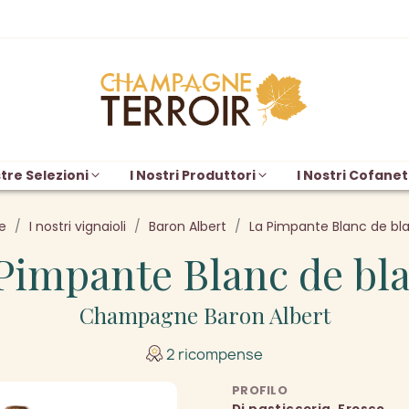
tre Selezioni
I Nostri Produttori
I Nostri Cofanet
e
I nostri vignaioli
Baron Albert
La Pimpante Blanc de bl
Pimpante Blanc de bl
Champagne Baron Albert
2 ricompense
PROFILO
Di pasticceria, Fresco,