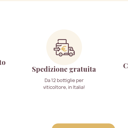
to
C
Spedizione gratuita
Da 12 bottiglie per
viticoltore, in Italia!