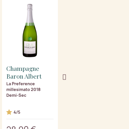
Champagne
Champagne
Baron Albert
Baron Albert
La Preference
L'eclatante Blanc de
millesimato 2018
blancs
Demi-Sec
5/5
4/5
3 ricompensa(e)